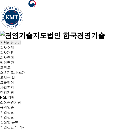
메뉴 건너뛰기
전체메뉴보기
회사소개
회사개요
회사연혁
핵심역량
조직도
소속지도사 소개
오시는 길
그룹웨어
사업영역
경영지원
R&D기획
소상공인지원
규격인증
기업진단
기업진단
건설업 등록
기업진단 의뢰서