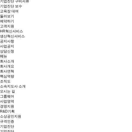
기업진단 구비서류
기업진단 보수
교육장 대여
둘러보기
예약하기
고객지원
HR혁신서비스
생산혁신서비스
공지사항
사업공지
상담신청
메뉴
회사소개
회사개요
회사연혁
핵심역량
조직도
소속지도사 소개
오시는 길
그룹웨어
사업영역
경영지원
R&D기획
소상공인지원
규격인증
기업진단
기업진단